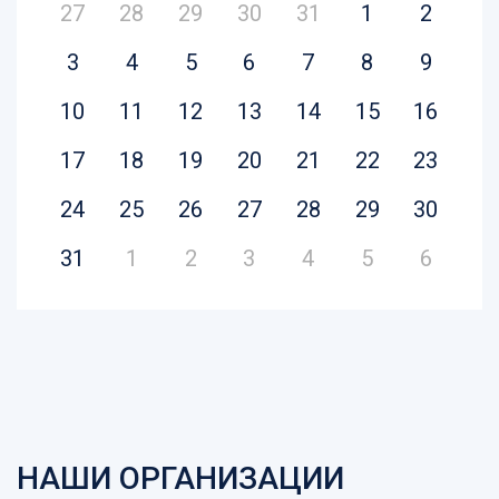
27
28
29
30
31
1
2
13 декабря - юбилей
ППО ООО «НПП «Тасма» - председатель
3
4
5
6
7
8
9
Ефимова Наиля Кавиевна
10
11
12
13
14
15
16
20 декабря - юбилей
17
ППО Камско-Волжского ЗАО резинотехники «КВАРТ»
18
19
20
21
22
23
- председатель
24
25
26
27
28
29
30
Матвеева Вера Юрьевна
31
1
2
3
4
5
6
24 декабря
АО "КазХимНИИ" - генеральный директор
Мазгаров Ахмет Мазгарович
1 января -
АО «ВНИИУС» - генеральный директор
НАШИ ОРГАНИЗАЦИИ
Гибадуллина Наталья Владимировна