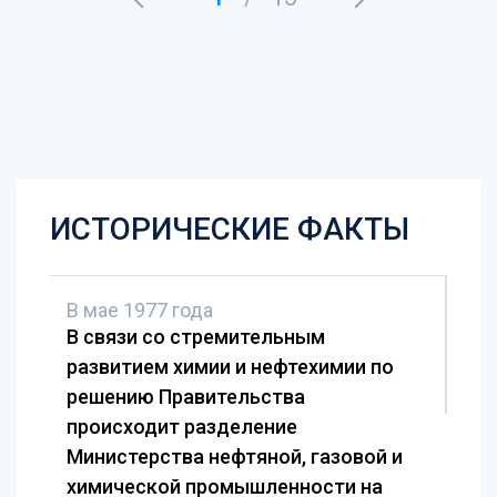
29 мая -
Татарстанская республиканская организация
Росхимпрофсоюза - председатель.
Галимов Рафаэль Равильевич
24 июня -
АО «КВАРТ» - генеральный директор
ИСТОРИЧЕСКИЕ ФАКТЫ
Исмагилова Гульнара Рафисовна
15 июля -
ППО АО «ВНИИУС» - председатель
В мае 1977 года
В связи со стремительным
развитием химии и нефтехимии по
Уденазарова Татьяна Ханмурадовна
решению Правительства
7 апреля -
ППО АО "ТАИФ-НК" - председатель
происходит разделение
Министерства нефтяной, газовой и
химической промышленности на