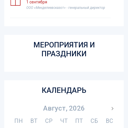
1 сентября
ООО «Менделеевсказот» - генеральный директор
Ханнанов Тимур Шамилович
15 сентября
АО «Татхимфармпрепараты» - генеральный
МЕРОПРИЯТИЯ И
директор
ПРАЗДНИКИ
Сабирзянов Райхан Арслангалиевич
8 ноября - юбилей
ППО АО «Аммоний» - председатель
КАЛЕНДАРЬ
Маликов Рустем Абдулхаликович
23 ноября - юбилей
ППО АО "Татхимфармпрепараты"- председатель
Август,
2026
ПН
ВТ
СР
ЧТ
ПТ
СБ
ВС
Ахметова Фирдауса Ахатовна