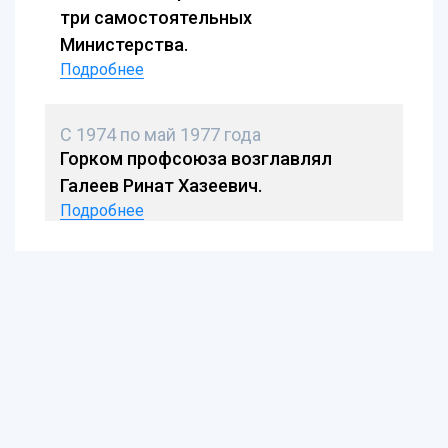
три самостоятельных
Министерства.
Подробнее
С 1974 по май 1977 года
Горком профсоюза возглавлял
Галеев Ринат Хазеевич.
Подробнее
В декабре 1999 года
Председателем Татарстанской
Республиканской организации
профсоюза работников химических
отраслей промышленности был
избран Мавлеков Равиль Салихович.
Подробнее