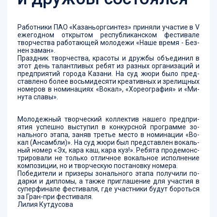
Ра­бот­ни­ки ПАО «Ка­зань­ор­гсин­тез» при­ня­ли учас­тие в V
еже­год­ном от­кры­том рес­пуб­ли­кан­ском фес­ти­ва­ле
твор­чес­тва ра­бо­та­ющей мо­ло­де­жи «На­ше вре­мя - Без­
нен за­ман».
Праз­дник твор­чес­тва, кра­со­ты и друж­бы объ­еди­нил в
этот день та­лан­тли­вых ре­бят из раз­ных ор­га­ни­за­ций и
пред­при­ятий го­ро­да Ка­за­ни. На суд жю­ри бы­ло пред­
став­ле­но бо­лее вось­ми­де­ся­ти кре­атив­ных и зре­лищ­ных
но­ме­ров в но­ми­на­ци­ях «Во­кал», «Хо­ре­ог­ра­фия» и «Ми­
ну­та сла­вы».
Мо­ло­деж­ный твор­чес­кий кол­лек­тив на­ше­го пред­при­
ятия ус­пеш­но выс­ту­пил в кон­кур­сной прог­рам­ме зо­
наль­но­го эта­па, за­няв третье мес­то в но­ми­на­ции «Во­
кал (Ан­сам­бли)». На суд жю­ри был пред­став­лен во­каль­
ный но­мер «Эх, ка­ра каш, ка­ра куз!». Ре­бя­та про­де­монс­
три­ро­ва­ли не толь­ко от­лич­ное во­каль­ное ис­пол­не­ние
ком­по­зи­ции, но и твор­чес­кую пос­та­нов­ку но­ме­ра.
По­бе­ди­те­ли и при­зе­ры зо­наль­но­го эта­па по­лу­чи­ли по­
дар­ки и дип­ло­мы, а так­же приг­ла­ше­ние для учас­тия в
су­пер­фи­на­ле фес­ти­ва­ля, где учас­тни­ки бу­дут бо­роть­ся
за Гран-при фес­ти­ва­ля.
Ли­лия Кут­ду­со­ва